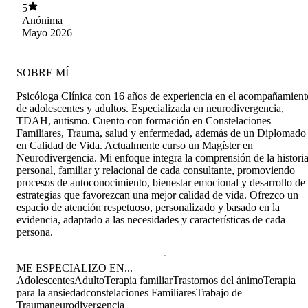
y me hizo ver cosas fuertes, siento que tuve la
5
contención adecuada para el momento.
Anónima
Mayo 2026
SOBRE MÍ
Psicóloga Clínica con 16 años de experiencia en el acompañamient
de adolescentes y adultos. Especializada en neurodivergencia,
TDAH, autismo. Cuento con formación en Constelaciones
Familiares, Trauma, salud y enfermedad, además de un Diplomado
en Calidad de Vida. Actualmente curso un Magíster en
Neurodivergencia. Mi enfoque integra la comprensión de la histori
personal, familiar y relacional de cada consultante, promoviendo
procesos de autoconocimiento, bienestar emocional y desarrollo de
estrategias que favorezcan una mejor calidad de vida. Ofrezco un
espacio de atención respetuoso, personalizado y basado en la
evidencia, adaptado a las necesidades y características de cada
persona.
ME ESPECIALIZO EN...
Adolescentes
Adulto
Terapia familiar
Trastornos del ánimo
Terapia
para la ansiedad
constelaciones Familiares
Trabajo de
Trauma
neurodivergencia