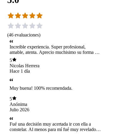
(
46
evaluaciones
)
Increible experiencia. Super profesional,
amable, atenta. Aprecio muchisimo su forma de
abordar la psicologia, super refrescante y me ha
5
ayudado muchisimo por años
Nicolas Herrera
Hace 1 día
Muy buena! 100% recomendada.
5
Anónima
Julio 2026
Fué una decisión muy acertada ir con ella a
constelar. Al menos para mí fué muy reveladora