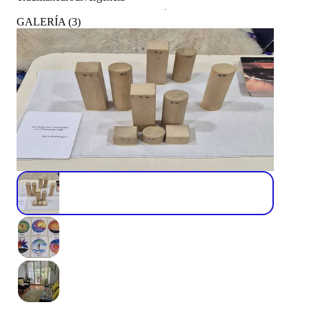
GALERÍA
(
3
)