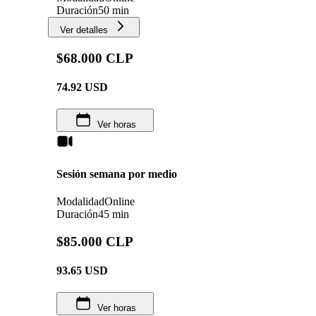
Duración
50 min
Ver detalles
$68.000 CLP
74.92
USD
Ver horas
Sesión semana por medio
Modalidad
Online
Duración
45 min
$85.000 CLP
93.65
USD
Ver horas