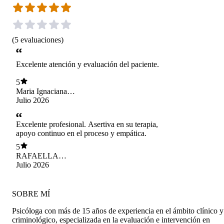
(
5
evaluaciones
)
Excelente atención y evaluación del paciente.
5
Maria Ignaciana
Barria Jaramillo
Julio 2026
Excelente profesional. Asertiva en su terapia,
apoyo continuo en el proceso y empática.
5
RAFAELLA
NEVENKA
Julio 2026
MARINKOVIC
CARCAMO
SOBRE MÍ
Psicóloga con más de 15 años de experiencia en el ámbito clínico y
criminológico, especializada en la evaluación e intervención en