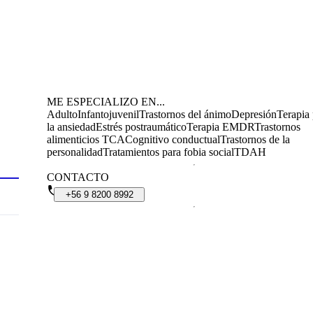
ME ESPECIALIZO EN...
Adulto
Infantojuvenil
Trastornos del ánimo
Depresión
Terapia 
la ansiedad
Estrés postraumático
Terapia EMDR
Trastornos
alimenticios TCA
Cognitivo conductual
Trastornos de la
personalidad
Tratamientos para fobia social
TDAH
CONTACTO
+56
9
8200
8992