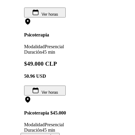
Ver horas
Psicoterapia
Modalidad
Presencial
Duración
45 min
$49.000 CLP
50.96
USD
Ver horas
Psicoterapia $45.000
Modalidad
Presencial
Duración
45 min