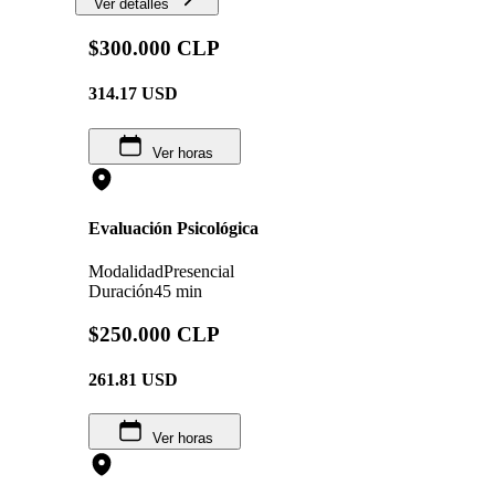
Ver detalles
$300.000 CLP
314.17
USD
Ver horas
Evaluación Psicológica
Modalidad
Presencial
Duración
45 min
$250.000 CLP
261.81
USD
Ver horas