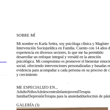
SOBRE MÍ
Mi nombre es Karla Settra, soy psicóloga clínica y Magíster
Intervención Sociojurídica en Familia. Cuento con 14 años 
experiencia en diversos sectores, lo que me ha permitido
desarrollar un enfoque integral y versátil en la atención
psicológica. Mi compromiso es promover el bienestar emoci
social, ofreciendo intervenciones personalizadas y basadas e
evidencia para acompañar a cada persona en su proceso de 
y crecimiento
ME ESPECIALIZO EN...
Adulto
Niños
Adolescentes
Infantojuvenil
Terapia
familiar
Depresión
Terapia para la ansiedad
duelo
crisis de pán
GALERÍA
(
3
)