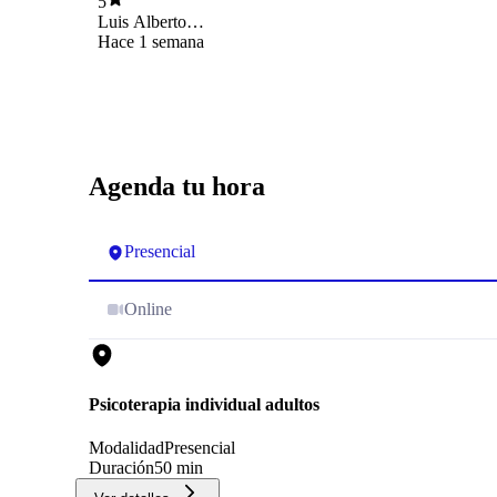
5
Luis Alberto
Schmidlin Fuentes
Hace 1 semana
Agenda tu hora
Presencial
Online
Psicoterapia individual adultos
Modalidad
Presencial
Duración
50 min