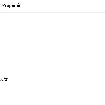
r Propio 🌸
io 🌸