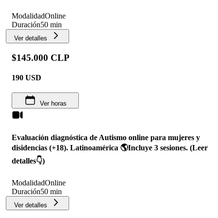
Modalidad
Online
Duración
50 min
Ver detalles
$145.000 CLP
190
USD
Ver horas
Evaluación diagnóstica de Autismo online para mujeres y
disidencias (+18). Latinoamérica 🌎Incluye 3 sesiones. (Leer
detalles👇)
Modalidad
Online
Duración
50 min
Ver detalles