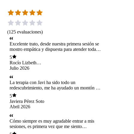
(
125
evaluaciones
)
Excelente trato, desde nuestra primera sesión se
mostro empática y dispuesta para atender todas
mis dudas. Muy agradecida con ella por el
5
acompañamiento.
Rocío Lizbeth
Hernández
Julio 2026
Chavarría
La terapia con Javi ha sido todo un
redescubrimiento, me ha ayudado un montón y
se ha convertido en un espacio seguro donde
5
poder explorar y realizar un montón de
Javiera Pérez Soto
preguntas sobre lo que necesito para avanzar,
Abril 2026
me falta mucho aun, pero fue la mejor decisión
que he tomado.
Cómo siempre es muy agradable entrar a mis
sesiones, es primera vez que me siento
comprendida y acompañada. Estoy muy