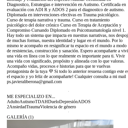
Diagnostico, Estrategias e intervención en Autismo. Certificada en
evaluación con ADI R y ADOS 2 para el diagnostico de autismo.
Diplomada en intervenciones efectivas en Trauma psicológico.
Curso de terapia narrativa y trauma. Curso en tratamiento
psicológico del dolor crónico Curso en Terapia de Aceptación y
Compromiso Cursando Diplomado en Psicotraumatología nivel 1.
Hay todo un sistema que impacta en nuestras narrativas, nos despoj
de muchas formas, nuestra identidad y lugar en el mundo. Por lo
mismo te acompaño en resignificar tu espacio en el mundo a modo
de resistencias, construcción y sanación. Espero acompañarte a vivi
una vida en línea con lo que realmente es importante para ti. Vivir
una vida con significado, propósito y alineada con lo que valoras.
Acompaño vidas, procesos e historias para que te vuelvas
protagonista de la tuya 💜 Si todo lo anterior resuena contigo este e
el espacio y yo feliz de acompañarte! Cualquier consulta a mi mail
ps.javieraliberona@gmail.com
ME ESPECIALIZO EN...
Adulto
Autismo
TDAH
Duelo
Depresión
ADOS
2
Ansiedad
Trauma
Violencia de género
GALERÍA
(
1
)