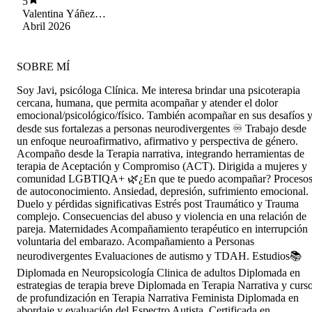
5
agradecida y la recomiendo 💯 😸
Valentina Yáñez
Pailamilla
Abril 2026
SOBRE MÍ
Soy Javi, psicóloga Clínica. Me interesa brindar una psicoterapia
cercana, humana, que permita acompañar y atender el dolor
emocional/psicológico/físico. También acompañar en sus desafíos 
desde sus fortalezas a personas neurodivergentes ♾️ Trabajo desde
un enfoque neuroafirmativo, afirmativo y perspectiva de género.
Acompaño desde la Terapia narrativa, integrando herramientas de
terapia de Aceptación y Compromiso (ACT). Dirigida a mujeres y
comunidad LGBTIQA+ 🌿¿En que te puedo acompañar? Proceso
de autoconocimiento. Ansiedad, depresión, sufrimiento emocional.
Duelo y pérdidas significativas Estrés post Traumático y Trauma
complejo. Consecuencias del abuso y violencia en una relación de
pareja. Maternidades Acompañamiento terapéutico en interrupción
voluntaria del embarazo. Acompañamiento a Personas
neurodivergentes Evaluaciones de autismo y TDAH. Estudios📚
Diplomada en Neuropsicología Clinica de adultos Diplomada en
estrategias de terapia breve Diplomada en Terapia Narrativa y curs
de profundización en Terapia Narrativa Feminista Diplomada en
abordaje y evaluación del Espectro Autista. Certificada en