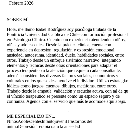
perez
Febrero 2026
SOBRE MÍ
Hola, me llamo Isabel Rodríguez soy psicóloga titulada de la
Pontificia Universidad Católica de Chile con formación profesional
en Psicología Clínica. Cuento con experiencia atendiendo a niños,
niñas y adolescentes. Desde la práctica clínica, cuenta con
experiencia en depresión, regulación y expresión emocional,
ansiedad, autoestima, identidad, duelo, habilidades sociales, entre
otros. Trabajo desde un enfoque sistémico narrativo, integrando
elementos y técnicas desde otras orientaciones para adaptar el
proceso terapéutico a la atención que requiera cada consultante,
además considera los diversos factores sociales, económicos y
culturales en los que se desenvuelve el individuo. Utilizo estrategia
lúdicas como juegos, cuentos, dibujos, metáforas, entre otros.
Trabajo desde la empatía, validación y escucha activa, con tal de q
el vínculo terapéutico se presente como un espacio seguro y de
confianza. Agenda con el servicio que más te acomode aquí abajo.
ME ESPECIALIZO EN...
Niños
Adolescentes
Infantojuvenil
Trastornos del
ánimo
Depresión
Terapia para la ansiedad