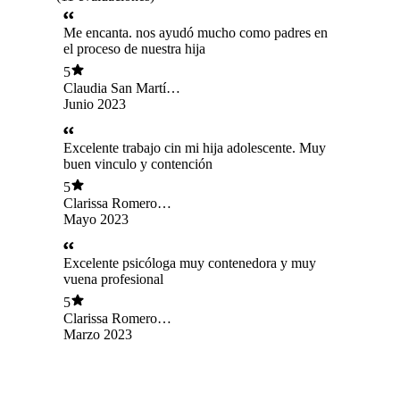
Me encanta. nos ayudó mucho como padres en
el proceso de nuestra hija
5
Claudia San Martín
Silva
Junio 2023
Excelente trabajo cin mi hija adolescente. Muy
buen vinculo y contención
5
Clarissa Romero
Foronda
Mayo 2023
Excelente psicóloga muy contenedora y muy
vuena profesional
5
Clarissa Romero
Foronda
Marzo 2023