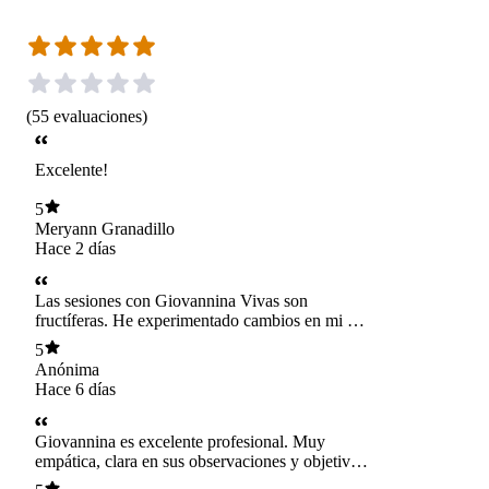
(
55
evaluaciones
)
Excelente!
5
Meryann Granadillo
Hace 2 días
Las sesiones con Giovannina Vivas son
fructíferas. He experimentado cambios en mi día
a día. Su manera de hacer reflexionar, sus
5
consejos y observaciones me han servido
Anónima
mucho. La recomiendo 100%
Hace 6 días
Giovannina es excelente profesional. Muy
empática, clara en sus observaciones y objetiva
en sus recomendaciones. Genera una atmósfera