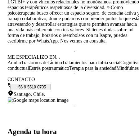
LGTBI+ y con vínculos relacionales no monógamos, promoviendo
espacios terapéuticos respetuosos de la diversidad. ✨Como
psicoterapeuta busco ofrecer un espacio seguro, de escucha activa 
trabajo colaborativo, donde podamos comprender juntos lo que est
atravesando y desarrollar estrategias que te permitan avanzar hacia
una vida más coherente con tus valores. Si tienes dudas sobre mi
forma de trabajo, horarios o reembolsos con tu Isapre, puedes
escribirme por WhatsApp. Nos vemos en consulta.
ME ESPECIALIZO EN...
Adulto
Trastornos del ánimo
Tratamientos para fobia social
Cognitiv
conductual
Estrés postraumático
Terapia para la ansiedad
Mindfulnes
CONTACTO
+56
9
5519
0705
Santiago, Chile
.
Agenda tu hora