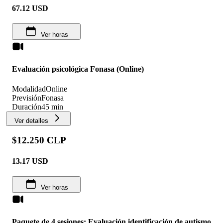
67.12
USD
Ver horas
Evaluación psicológica Fonasa (Online)
Modalidad
Online
Previsión
Fonasa
Duración
45 min
Ver detalles
$12.250 CLP
13.17
USD
Ver horas
Paquete de 4 sesiones: Evaluación identificación de autismo