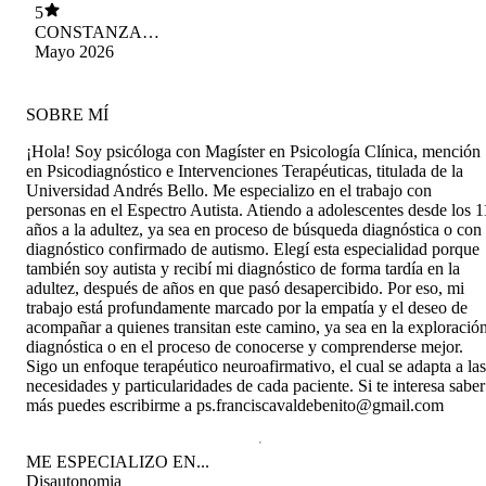
diagnóstico y a tener las herramientas necesarias
5
para afrontar el día a día
CONSTANZA
MARIA ISSOTTA
Mayo 2026
CONTARDO
SOBRE MÍ
¡Hola! Soy psicóloga con Magíster en Psicología Clínica, mención
en Psicodiagnóstico e Intervenciones Terapéuticas, titulada de la
Universidad Andrés Bello. Me especializo en el trabajo con
personas en el Espectro Autista. Atiendo a adolescentes desde los 1
años a la adultez, ya sea en proceso de búsqueda diagnóstica o con
diagnóstico confirmado de autismo. Elegí esta especialidad porque
también soy autista y recibí mi diagnóstico de forma tardía en la
adultez, después de años en que pasó desapercibido. Por eso, mi
trabajo está profundamente marcado por la empatía y el deseo de
acompañar a quienes transitan este camino, ya sea en la exploració
diagnóstica o en el proceso de conocerse y comprenderse mejor.
Sigo un enfoque terapéutico neuroafirmativo, el cual se adapta a las
necesidades y particularidades de cada paciente. Si te interesa saber
más puedes escribirme a ps.franciscavaldebenito@gmail.com
ME ESPECIALIZO EN...
Disautonomia