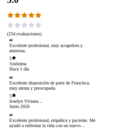
(
254
evaluaciones
)
Excelente profesional, muy acogedora y
amorosa.
5
Anónima
Hace 1 día
Excelente disposición de parte de Francisca,
muy atenta y preocupada.
5
Joselyn Viviana
Vargas Gonzalez
Junio 2026
Excelente profesional, empática y paciente. Me
ayudó a enfrentar la vida con un nuevo