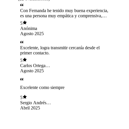
Con Fernanda he tenido muy buena experiencia,
es una persona muy empática y comprensiva,
siempre tenemos buenas sesiones y se siente
5
muy cercana.
Anónima
Agosto 2025
Excelente, logra transmitir cercanía desde el
primer contacto.
5
Carlos Ortega
Galindo
Agosto 2025
Excelente como siempre
5
Sergio Andrés
castillo Valverde
Abril 2025