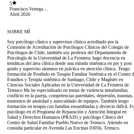
5
de una forma distinta. Ha sido un trabajo
Francisco Venegas
profundo ,a veces desafiante, pero muy valioso.
ESpinoza
Abril 2026
Estamos muy agradecidos por el
acompañamiento durante este tiempo y por todo
lo que logramos avanzar como pareja.
SOBRE MÍ
Soy psicólogo clínico y supervisor clínico acreditado por la
Comisión de Acreditación de Psicólogos Clínicos del Colegio de
Psicólogos de Chile, también soy profesor del Departamento de
Psicología de la Universidad de La Frontera; hago docencia en
temáticas del área clínica desde una mirada sistémica en pre y post
grado y superviso alumnos en práctica en atención clínica. Tengo
formación de Postítulo en Terapia Familiar Sistémica en el Centro 
Estudios y Terapia sistémica de Santiago, Chile y Magíster en
Ciencias Sociales Aplicadas en la Universidad de La Frontera de
Temuco Me he especializado en temas de violencia intrafamiliar,
conflicto en la pareja, competencias parentales, depresión, traumas,
trastornos de ansiedad y autocuidado de equipos. También tengo
formación en terapia con familias ensambladas y divorcio difícil. Fu
psicólogo en el Programa de Reparación y Atención Integral en
Salud y Derechos Humanos (PRAIS) y psicólogo Clínico del
Centro de Salud Familiar Pueblo Nuevo de Temuco. Atiendo en
consulta particular en Avenida Las Encinas 03056, Temuco.