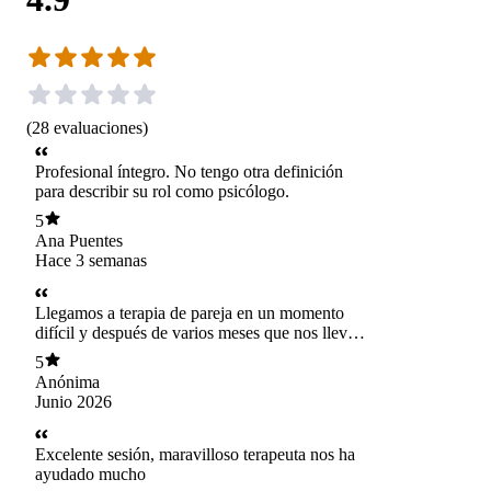
(
28
evaluaciones
)
Profesional íntegro. No tengo otra definición
para describir su rol como psicólogo.
5
Ana Puentes
Hace 3 semanas
Llegamos a terapia de pareja en un momento
difícil y después de varios meses que nos llevó
el proceso, estamos de alta y mucho mejor. Lo
5
que más valoramos de Eduardo es que nunca
Anónima
tomó partido por ninguno de los dos, nos ayudó
Junio 2026
a construir nuestro propio camino,
entregándonos herramientas, orientación y una
mirada muy profesional en cada sesión. Gracias
Excelente sesión, maravilloso terapeuta nos ha
a este proceso aprendimos a comunicarnos
ayudado mucho
mejor, a entendernos y a enfrentar los problemas