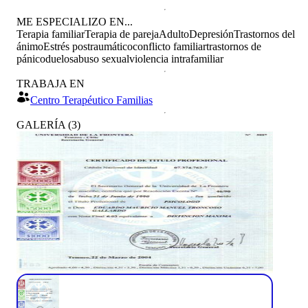
ME ESPECIALIZO EN...
Terapia familiar
Terapia de pareja
Adulto
Depresión
Trastornos del
ánimo
Estrés postraumático
conflicto familiar
trastornos de
pánico
duelos
abuso sexual
violencia intrafamiliar
TRABAJA EN
Centro Terapéutico Familias
GALERÍA
(
3
)