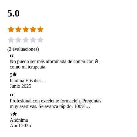
5.0
(
2
evaluaciones
)
No puedo ser más afortunada de contar con él
como mi terapeuta.
5
Paulina Elisabet
Corrales Gall
Junio 2025
Profesional con excelente formación. Preguntas
muy asertivas. Se avanza rápido, 100%
recomendable!
5
Anónima
Abril 2025