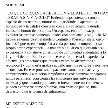
SOBRE MÍ
"LO QUE CURA ES LA RELACIÓN Y EL AFECTO; NO HA
TERAPIA SIN VÍNCULO" Entiendo la psicoterapia como un
espacio de encuentro genuino: un lugar donde la apertura, la
honestidad y la calidez conviven con el rigor técnico, y donde
incluso el humor tiene cabida. Un espacio, en definitiva, para
explorar las propias vulnerabilidades con confianza y sin juicio. Mi
trabajo se enmarca en el modelo Cognitivo Posracionalista, cuyo
foco está puesto en acompañar a cada persona a comprender su
propio orden experiencial: la manera singular en que organiza su
experiencia y construye un sentido de continuidad e identidad a lo
largo del tiempo. En el centro de este enfoque está la experiencia
afectiva (las emociones que muchas veces no alcanzamos a
reconocer) y cómo ésta moldea aquello que nos perturba y nos llev
a consultar. En este proceso, el paciente asume un rol activo y
comprometido. La relación terapéutica es colaborativa: trabajamos
juntos para hacer conscientes las emociones que subyacen al
malestar y que, cuando permanecen fuera de nuestra conciencia,
pueden expresarse como síntomas, una crisis de pánico, una
depresión u otras formas de sufrimiento.
ME ESPECIALIZO EN...