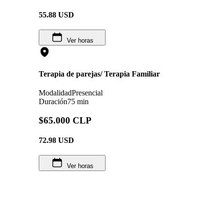
55.88
USD
Ver horas
Terapia de parejas/ Terapia Familiar
Modalidad
Presencial
Duración
75 min
$65.000 CLP
72.98
USD
Ver horas