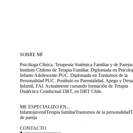
SOBRE MÍ
Psicóloga Clínica. Terapeuta Sistémica Familiar y de Parejas
Instituto Chileno de Terapia Familiar. Diplomada en Psicolo
Infanto Adolescente PUC. Diplomada en Trastornos de la
Personalidad PUC. Postítulo en Parentalidad, Apego y Desar
Infantil, FAI. Actualmente cursando formación de Terapia
Dialéctica Conductual DBT, en DBT Chile.
ME ESPECIALIZO EN...
Infantojuvenil
Terapia familiar
Trastornos de la personalidad
T
de pareja
CONTACTO