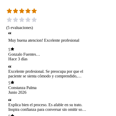
(
5
evaluaciones
)
Muy buena atencion! Excelente profesional
5
Gonzalo Fuentes
Cid
Hace 3 días
Excelente profesional. Se preocupa por que el
paciente se sienta cómodo y comprendido,
adaptando las estrategias a sus necesidades.
5
Escucha con atención y entrega herramientas
Constanza Palma
prácticas para mejorar la relación con la comida,
Junio 2026
logrando que el proceso sea llevadero y no un
martirio. Muy recomendable.
Explica bien el proceso. Es afable en su trato.
Inspira confianza para conversar sin omitir sobre
los problemas nutricionales personales.