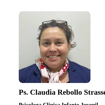
Ps. Claudia Rebollo Strass
Psicologa Clinica Infanto Juvenil