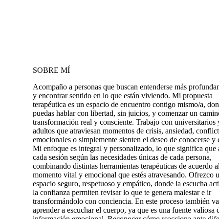
SOBRE MÍ
Acompaño a personas que buscan entenderse más profunda
y encontrar sentido en lo que están viviendo. Mi propuesta
terapéutica es un espacio de encuentro contigo mismo/a, do
puedas hablar con libertad, sin juicios, y comenzar un camin
transformación real y consciente. Trabajo con universitarios 
adultos que atraviesan momentos de crisis, ansiedad, conflic
emocionales o simplemente sienten el deseo de conocerse y c
Mi enfoque es integral y personalizado, lo que significa que
cada sesión según las necesidades únicas de cada persona,
combinando distintas herramientas terapéuticas de acuerdo a
momento vital y emocional que estés atravesando. Ofrezco 
espacio seguro, respetuoso y empático, donde la escucha act
la confianza permiten revisar lo que te genera malestar e ir
transformándolo con conciencia. En este proceso también v
aprender a escuchar el cuerpo, ya que es una fuente valiosa 
información emocional. Reconocer cómo reacciona ante dife