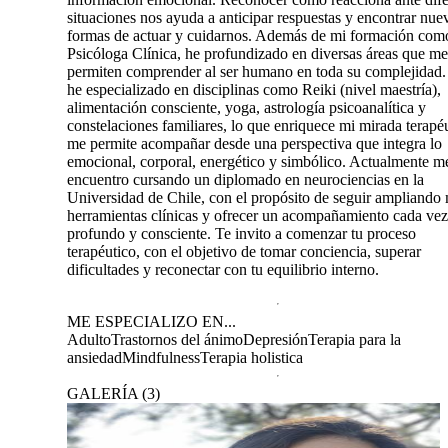
situaciones nos ayuda a anticipar respuestas y encontrar nue
formas de actuar y cuidarnos. Además de mi formación com
Psicóloga Clínica, he profundizado en diversas áreas que me
permiten comprender al ser humano en toda su complejidad
he especializado en disciplinas como Reiki (nivel maestría),
alimentación consciente, yoga, astrología psicoanalítica y
constelaciones familiares, lo que enriquece mi mirada terapé
me permite acompañar desde una perspectiva que integra lo
emocional, corporal, energético y simbólico. Actualmente m
encuentro cursando un diplomado en neurociencias en la
Universidad de Chile, con el propósito de seguir ampliando 
herramientas clínicas y ofrecer un acompañamiento cada ve
profundo y consciente. Te invito a comenzar tu proceso
terapéutico, con el objetivo de tomar conciencia, superar
dificultades y reconectar con tu equilibrio interno.
ME ESPECIALIZO EN...
Adulto
Trastornos del ánimo
Depresión
Terapia para la
ansiedad
Mindfulness
Terapia holistica
GALERÍA
(
3
)