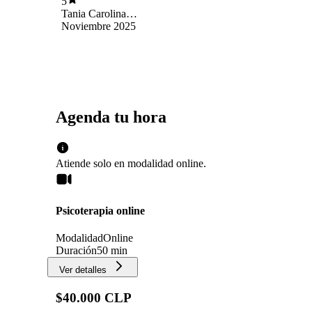
5
Tania Carolina
Salgado Fritis
Noviembre 2025
Agenda tu hora
Atiende solo en
modalidad
online
.
Psicoterapia online
Modalidad
Online
Duración
50 min
Ver detalles
$40.000 CLP