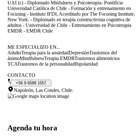
UAI (c) - Diplomado Minfulness y Psicoterapia- Pontificia
Universidad Católica de Chile - Formación y entrenamiento en
Focusing - Instituto IFDI, Acreditado por The Focusing Institute,
New York. - Diplomado en terapia constructivista cognitiva de
adultos - Universidad de Chile - Entrenamiento en Psicoterapia
EMDR - EMDR Chile
ME ESPECIALIZO EN...
Adulto
Terapia para la ansiedad
Depresión
Trastornos del
ánimo
Mindfulness
Terapia EMDR
Trastornos alimenticios
TCA
Trastornos de la personalidad
Bipolaridad
CONTACTO
+56
9
6588
1557
Napoleón, Las Condes, Chile
.
Agenda tu hora