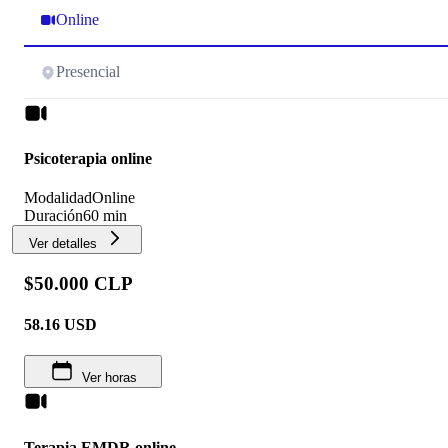
Online
Presencial
Psicoterapia online
Modalidad
Online
Duración
60 min
Ver detalles
$50.000 CLP
58.16
USD
Ver horas
Terapia EMDR online