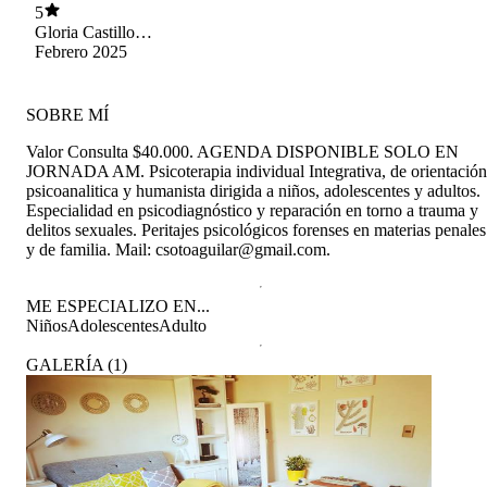
5
Gloria Castillo
Valdés
Febrero 2025
SOBRE MÍ
Valor Consulta $40.000. AGENDA DISPONIBLE SOLO EN
JORNADA AM. Psicoterapia individual Integrativa, de orientación
psicoanalitica y humanista dirigida a niños, adolescentes y adultos.
Especialidad en psicodiagnóstico y reparación en torno a trauma y
delitos sexuales. Peritajes psicológicos forenses en materias penales
y de familia. Mail: csotoaguilar@gmail.com.
ME ESPECIALIZO EN...
Niños
Adolescentes
Adulto
GALERÍA
(
1
)