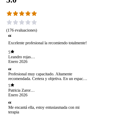
(
176
evaluaciones
)
Excelente profesional la recomiendo totalmente!
5
Leandro rojas
kovacs
Enero 2026
Profesional muy capacitado. Altamente
recomendada. Certera y objetiva. En un espacio
con entorno acogedor y adecuado
5
Patricia Zaror
Medina
Enero 2026
Me encantá ella, estoy entusiasmada con mi
terapia