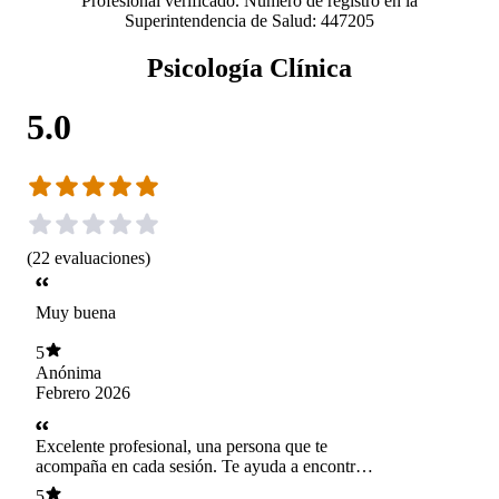
Profesional verificado. Número de registro en la
Superintendencia de Salud: 447205
Psicología Clínica
5.0
(
22
evaluaciones
)
Muy buena
5
Anónima
Febrero 2026
Excelente profesional, una persona que te
acompaña en cada sesión. Te ayuda a encontrar
un poco más de claridad, calma y fuerza. Me
5