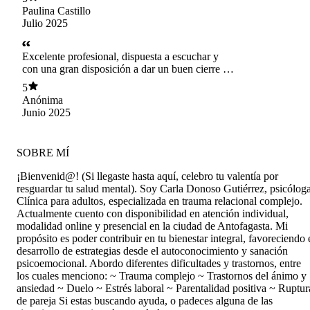
siento contenida, escuchada y comprendida.
Paulina Castillo
Julio 2025
Excelente profesional, dispuesta a escuchar y
con una gran disposición a dar un buen cierre de
la sesión sin importar el tiempo
5
Anónima
Junio 2025
SOBRE MÍ
¡Bienvenid@! (Si llegaste hasta aquí, celebro tu valentía por
resguardar tu salud mental). Soy Carla Donoso Gutiérrez, psicólog
Clínica para adultos, especializada en trauma relacional complejo.
Actualmente cuento con disponibilidad en atención individual,
modalidad online y presencial en la ciudad de Antofagasta. Mi
propósito es poder contribuir en tu bienestar integral, favoreciendo 
desarrollo de estrategias desde el autoconocimiento y sanación
psicoemocional. Abordo diferentes dificultades y trastornos, entre
los cuales menciono: ~ Trauma complejo ~ Trastornos del ánimo y
ansiedad ~ Duelo ~ Estrés laboral ~ Parentalidad positiva ~ Ruptur
de pareja Si estas buscando ayuda, o padeces alguna de las