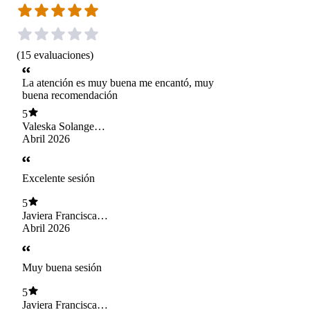
(
15
evaluaciones
)
La atención es muy buena me encantó, muy
buena recomendación
5
Valeska Solange
González Peña
Abril 2026
Excelente sesión
5
Javiera Francisca
Lema Mejías
Abril 2026
Muy buena sesión
5
Javiera Francisca