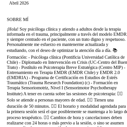
Lema Mejías
Abril 2026
SOBRE MÍ
¡Hola! Soy psicóloga clínica y atiendo a adultos desde la terapia
informada en el trauma, principalmente a través del modelo EMDR
y siempre centrado en el paciente, con un trato digno y respetuoso.
Personalmente me esfuerzo en mantenerme actualizada y
estudiando, con el deseo de optimizar la atención día a día. 📚
Formación: - Psicóloga clínica (Pontificia Universidad Católica de
Chile) - Diplomado en Intervención en Crisis (UC-Centro del Bue
Trato) - Postítulo en Psicoterapia Breve Estratégica (Centro MIP) -
Entrenamiento en Terapia EMDR (EMDR Chile) y EMDR 2.0
(EMDRIA) - Programa de Certificación en Estudios de Estrés
Traumático (Trauma Research Foundation) (c) - Formación en
Terapia Sensoriomotriz, Nivel I (Sensorimotor Psychotherapy
Institute) A tener en cuenta sobre las sesiones de psicoterapia: 👉🏽
Solo se atiende a personas mayores de edad. 👉🏽 Tienen una
duración de 50 minutos. 👉🏽 El horario y modalidad agendada para
la primera sesión será el que posiblemente se mantenga a lo largo d
proceso terapéutico. 👉🏽 Cambios de hora y cancelaciones deben
realizarse con 24 horas o más previo a la sesión, o sino se asumen