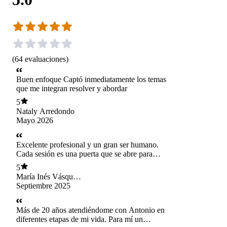
(
64
evaluaciones
)
Buen enfoque Captó inmediatamente los temas
que me integran resolver y abordar
5
Nataly Arredondo
Mayo 2026
Excelente profesional y un gran ser humano.
Cada sesión es una puerta que se abre para
mejorar mi vida y mi bienestar emocional....
5
vamos por más Antonio!!!!
María Inés Vásquez
Leiva
Septiembre 2025
Más de 20 años atendiéndome con Antonio en
diferentes etapas de mi vida. Para mí un