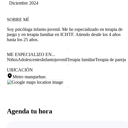
Berton
Diciembre 2024
SOBRE MÍ
Soy psicóloga infanto-juvenil. Me he especializado en terapia de
juego y en terapia familiar en ICHTF. Atiendo desde los 4 años
hasta los 25 años.
ME ESPECIALIZO EN...
Niños
Adolescentes
Infantojuvenil
Terapia familiar
Terapia de pareja
UBICACIÓN
Metro manquehue
.
Agenda tu hora