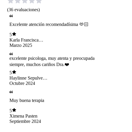
(
36
evaluaciones
)
Excelente atención recomendadísima 🫶🏻
5
Karla Francisca
Cerón Arredondo
Marzo 2025
excelente psicologa, muy atenta y preocupada
siempre, muchos cariños Dra.❤️
5
Haylinne Sepulveda
Alvarez
Octubre 2024
Muy buena terapia
5
Ximena Pasten
Septiembre 2024