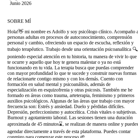
Junio 2026
SOBRE MÍ
Hola!👋​ mi nombre es Adolfo y soy psicólogo clínico. Acompaño 
personas adultas en procesos de autoconocimiento, comprensión
personal y cambio, ofreciendo un espacio de escucha, reflexión y
trabajo terapéutico. Trabajo desde una orientación psicoanalítica 🔍
poniendo especial atención en tu historia, tu manera de vivir lo que
te ocurre y aquello que hoy te genera malestar o ya no está
funcionando en tu vida. La terapia busca que puedas comprender
con mayor profundidad lo que te sucede y construir nuevas formas
de relacionarte contigo mismo y con los demás. Cuento con
formación en salud mental y psicoanálisis, además de
especialización en esquizofrenia y otras psicosis. También me he
formado en áreas como trauma, arteterapia, feminismo y primeros
auxilios psicológicos. Algunas de las áreas que trabajo con mayor
frecuencia son: Estrés y ansiedad. Duelo y pérdidas difíciles.
Depresión, perfeccionismo y autocrítica. Crisis vitales o subjetivas.
Burnout y agotamiento laboral. Las sesiones tienen una duración
aproximada de 45 minutos⌛, se realizan de manera online y puede
agendar directamente a través de esta plataforma. Puedes contar
conmigo para comenzar este proceso 🌱