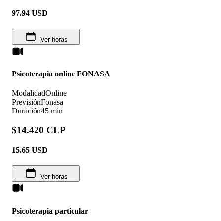
97.94
USD
Ver horas
Psicoterapia online FONASA
Modalidad
Online
Previsión
Fonasa
Duración
45 min
$14.420 CLP
15.65
USD
Ver horas
Psicoterapia particular