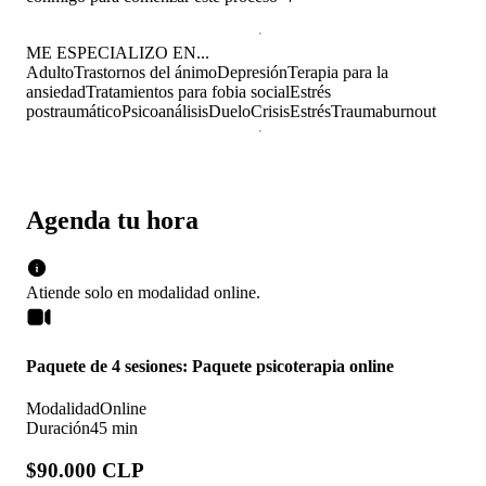
ME ESPECIALIZO EN...
Adulto
Trastornos del ánimo
Depresión
Terapia para la
ansiedad
Tratamientos para fobia social
Estrés
postraumático
Psicoanálisis
Duelo
Crisis
Estrés
Trauma
burnout
Agenda tu hora
Atiende solo en
modalidad
online
.
Paquete de 4 sesiones: Paquete psicoterapia online
Modalidad
Online
Duración
45 min
$90.000 CLP