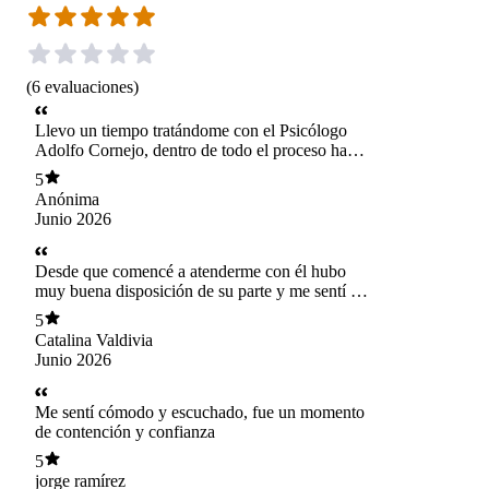
(
6
evaluaciones
)
Llevo un tiempo tratándome con el Psicólogo
Adolfo Cornejo, dentro de todo el proceso ha
sido bien participativo, donde en cada sesión
5
demuestra la preocupación por mi situación y un
Anónima
compromiso con el proceso. Siempre se muestra
Junio 2026
atento, también prepara dinámicas para el
proceso lo que lo hace mucho mas dinámico
también. Agradezco mucho su ayuda y el
Desde que comencé a atenderme con él hubo
profesionalismo que lleva por cada sesión :)
muy buena disposición de su parte y me sentí en
confianza. Ya llevo un tiempo atendiéndome
5
con él y he notado mejorías. Lo súper
Catalina Valdivia
recomiendo☺️
Junio 2026
Me sentí cómodo y escuchado, fue un momento
de contención y confianza
5
jorge ramírez