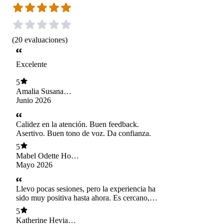
(
20
evaluaciones
)
Excelente
5
Amalia Susana
Bastias Lobos
Junio 2026
Calidez en la atención. Buen feedback.
Asertivo. Buen tono de voz. Da confianza.
5
Mabel Odette Hope
Herrera
Mayo 2026
Llevo pocas sesiones, pero la experiencia ha
sido muy positiva hasta ahora. Es cercano,
explica bien las cosas y logra generar un
5
ambiente cómodo y de confianza para hablar. Se
Katherine Hevia