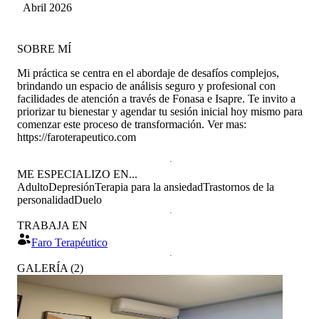
nota profesional y comprometido con sus
Nuñez
Abril 2026
pacientes. Totalmente recomendable.
SOBRE MÍ
Mi práctica se centra en el abordaje de desafíos complejos,
brindando un espacio de análisis seguro y profesional con
facilidades de atención a través de Fonasa e Isapre. Te invito a
priorizar tu bienestar y agendar tu sesión inicial hoy mismo para
comenzar este proceso de transformación. Ver mas:
https://faroterapeutico.com
ME ESPECIALIZO EN...
Adulto
Depresión
Terapia para la ansiedad
Trastornos de la
personalidad
Duelo
TRABAJA EN
Faro Terapéutico
GALERÍA
(
2
)