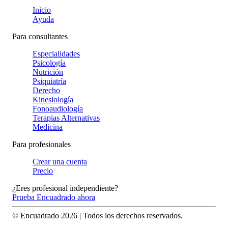
Inicio
Ayuda
Para consultantes
Especialidades
Psicología
Nutrición
Psiquiatría
Derecho
Kinesiología
Fonoaudiología
Terapias Alternativas
Medicina
Para profesionales
Crear una cuenta
Precio
¿Eres profesional independiente?
Prueba Encuadrado ahora
© Encuadrado
2026
| Todos los derechos reservados.