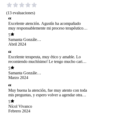
(
13
evaluaciones
)
Excelente atención. Agustín ha acompañado
muy responsablemente mi proceso terapéutico.
Le estoy muy agradecida! lo recomiendo mucho
5
10/10.
Samanta González
Pacheco
Abril 2024
Excelente terapeuta, muy ético y amable. Lo
recomiendo muchísimo! Le tengo mucho cariño
al proceso terapéutico hemos tenido estos dos
5
años. Muchas gracias Agustín!
Samanta González
Pacheco
Marzo 2024
Muy buena la atención, fue muy atento con toda
mis preguntas, y espero volver a agendar otra
sesión
5
Nícol Vivanco
Febrero 2024