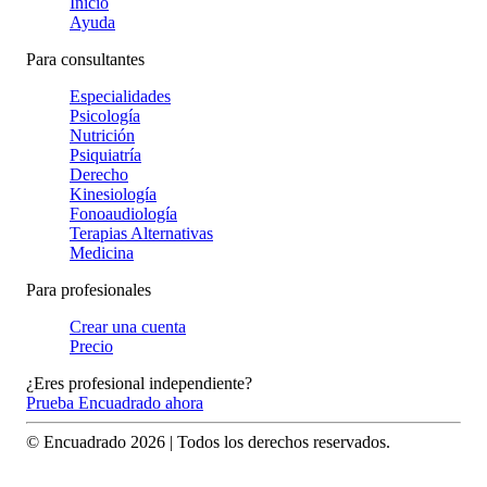
Inicio
Ayuda
Para consultantes
Especialidades
Psicología
Nutrición
Psiquiatría
Derecho
Kinesiología
Fonoaudiología
Terapias Alternativas
Medicina
Para profesionales
Crear una cuenta
Precio
¿Eres profesional independiente?
Prueba Encuadrado ahora
© Encuadrado
2026
| Todos los derechos reservados.