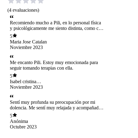
(
4
evaluaciones
)
Recomiendo mucho a Pili, en lo personal física
y psicológicamente me siento distinta, como con
una mochila menos. Mi mentalidad es heavy
5
como cambió, mega positiva.
Maria Jose Catalan
Noviembre 2023
Me encanto Pili. Estoy muy emocionada para
seguir tomando terapias con ella.
5
Isabel cristina
tavormina
Noviembre 2023
Sentí muy profunda su preocupación por mi
dolencia. Me sentí muy relajada y acompañada
en algo novedoso para mí. Muy recomendable!
5
Anónima
Octubre 2023