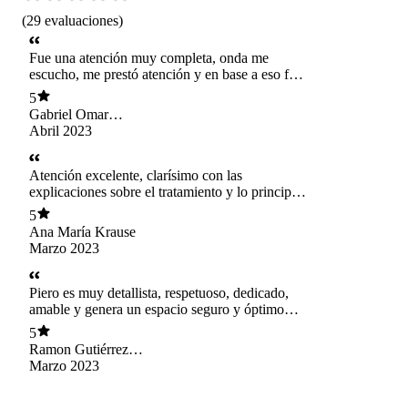
(
29
evaluaciones
)
Fue una atención muy completa, onda me
escucho, me prestó atención y en base a eso fue
buscando mis dolores y molestias por lo que se
5
nota que al doctor tú le importas, me hizo una
Gabriel Omar
ecotomografia, me recomendó ejercicios y naa
Aceituno Osorio
Abril 2023
me encanto
Atención excelente, clarísimo con las
explicaciones sobre el tratamiento y lo principal
es que se preocupa de la salud del paciente en
5
cuanto la conveniencia del EPI
Ana María Krause
Marzo 2023
Piero es muy detallista, respetuoso, dedicado,
amable y genera un espacio seguro y óptimo
para que el paciente abra su proceso
5
Ramon Gutiérrez
Rojas
Marzo 2023