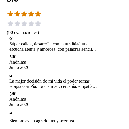
(
90
evaluaciones
)
Súper cálida, desarrolla con naturalidad una
escucha atenta y amorosa, con palabras sencillas
abre nuevos caminos de posibilidades. Si
5
entrega es maravillosa.
Anónima
Junio 2026
La mejor decisión de mi vida el poder tomar
terapia con Pía. La claridad, cercanía, empatía y
escucha es lo que me hace ser responsable con
5
mi salud mental y no dejar al azar algo tan
Anónima
importante.
Junio 2026
Siempre es un agrado, muy acertiva