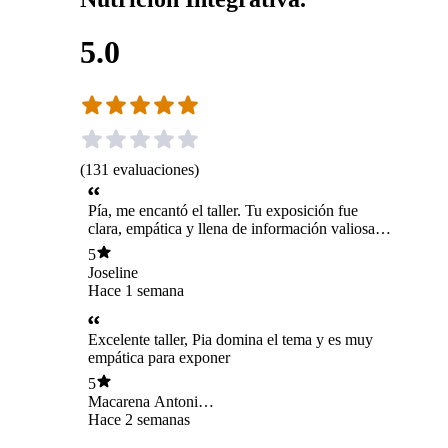
5.0
(
131
evaluaciones
)
Pía, me encantó el taller. Tu exposición fue
clara, empática y llena de información valiosa.
Más allá de lo aprendido, agradezco el espacio
5
seguro que creaste. Fue un regalo darnos ese
Joseline
tiempo para nosotras y vivir esa conexión tan
Hace 1 semana
linda entre mujeres. Gracias por tu dedicación.
Excelente taller, Pia domina el tema y es muy
empática para exponer
5
Macarena Antonia
Prado Mendoza
Hace 2 semanas