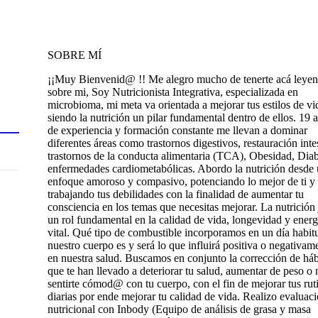
SOBRE MÍ
¡¡Muy Bienvenid@ !! Me alegro mucho de tenerte acá leye
sobre mi, Soy Nutricionista Integrativa, especializada en
microbioma, mi meta va orientada a mejorar tus estilos de vi
siendo la nutrición un pilar fundamental dentro de ellos. 19 
de experiencia y formación constante me llevan a dominar
diferentes áreas como trastornos digestivos, restauración intes
trastornos de la conducta alimentaria (TCA), Obesidad, Diab
enfermedades cardiometabólicas. Abordo la nutrición desde
enfoque amoroso y compasivo, potenciando lo mejor de ti y
trabajando tus debilidades con la finalidad de aumentar tu
consciencia en los temas que necesitas mejorar. La nutrición
un rol fundamental en la calidad de vida, longevidad y energ
vital. Qué tipo de combustible incorporamos en un día habitu
nuestro cuerpo es y será lo que influirá positiva o negativam
en nuestra salud. Buscamos en conjunto la corrección de háb
que te han llevado a deteriorar tu salud, aumentar de peso o 
sentirte cómod@ con tu cuerpo, con el fin de mejorar tus rut
diarias por ende mejorar tu calidad de vida. Realizo evaluac
nutricional con Inbody (Equipo de análisis de grasa y masa