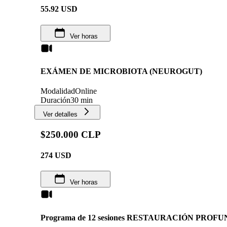
55.92
USD
Ver horas
EXÁMEN DE MICROBIOTA (NEUROGUT)
Modalidad
Online
Duración
30 min
Ver detalles
$250.000 CLP
274
USD
Ver horas
Programa de 12 sesiones RESTAURACIÓN PROF