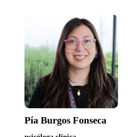
Pía Burgos Fonseca
psicóloga clinica