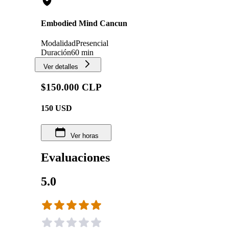
Embodied Mind Cancun
Modalidad
Presencial
Duración
60 min
Ver detalles
$150.000 CLP
150
USD
Ver horas
Evaluaciones
5.0