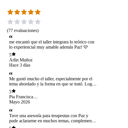
(
77
evaluaciones
)
me encantó que el taller integrara lo teórico con
lo experiencial muy amable además Paz! 🩷
5
Arlin Muñoz
Hace 3 días
Me gustó mucho el taller, especialmente por el
tema abordado y la forma en que se trató. Logró
mantenerme enganchada durante toda la sesión.
5
Pia Francisca
Monsalve Aguilar
Mayo 2026
Tuve una asesoría para terapeutas con Paz y
pude aclararme en muchos temas, complementar
saberes y abordar mi sentir. Muy productivo.