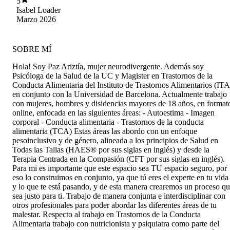
5
Isabel Loader
Marzo 2026
SOBRE MÍ
Hola! Soy Paz Ariztía, mujer neurodivergente. Además soy
Psicóloga de la Salud de la UC y Magister en Trastornos de la
Conducta Alimentaria del Instituto de Trastornos Alimentarios (ITA
en conjunto con la Universidad de Barcelona. Actualmente trabajo
con mujeres, hombres y disidencias mayores de 18 años, en format
online, enfocada en las siguientes áreas: - Autoestima - Imagen
corporal - Conducta alimentaria - Trastornos de la conducta
alimentaria (TCA) Estas áreas las abordo con un enfoque
pesoinclusivo y de género, alineada a los principios de Salud en
Todas las Tallas (HAES®️ por sus siglas en inglés) y desde la
Terapia Centrada en la Compasión (CFT por sus siglas en inglés).
Para mi es importante que este espacio sea TU espacio seguro, por
eso lo construimos en conjunto, ya que tú eres el experte en tu vida
y lo que te está pasando, y de esta manera crearemos un proceso q
sea justo para ti. Trabajo de manera conjunta e interdisciplinar con
otros profesionales para poder abordar las diferentes áreas de tu
malestar. Respecto al trabajo en Trastornos de la Conducta
Alimentaria trabajo con nutricionista y psiquiatra como parte del