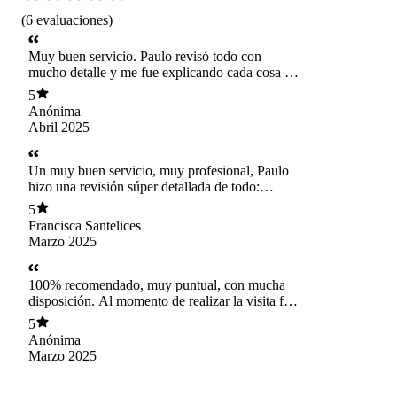
(
6
evaluaciones
)
Muy buen servicio. Paulo revisó todo con
mucho detalle y me fue explicando cada cosa de
forma clara, lo que me ayudó a entender bien el
5
estado de mi departamento. Me dio mucha
Anónima
tranquilidad en un momento en que uno está
Abril 2025
lleno de dudas. Se agradece la disposición y el
profesionalismo. Lo recomiendo totalmente.
Un muy buen servicio, muy profesional, Paulo
hizo una revisión súper detallada de todo:
instalaciones, puertas, ventanas,
5
terminaciones… todo. Gracias a su trabajo pude
Francisca Santelices
saber que todo estaba en orden y no me
Marzo 2025
esperaba ninguna sorpresa. Totalmente
recomendable 👍
100% recomendado, muy puntual, con mucha
disposición. Al momento de realizar la visita fue
muy detallista y profesional. Paulo es muy
5
amable, de trato fácil y comprensivo, fue muy
Anónima
grato trabajar con él.
Marzo 2025