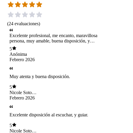
(
24
evaluaciones
)
Excelente profesional, me encanto, maravillosa
persona, muy amable, buena disposición, y
dedicación durante la atención, 100%
5
recomendada...
Anónima
Febrero 2026
Muy atenta y buena disposición.
5
Nicole Soto
Araneda
Febrero 2026
Excelente disposición al escuchar, y guiar.
5
Nicole Soto