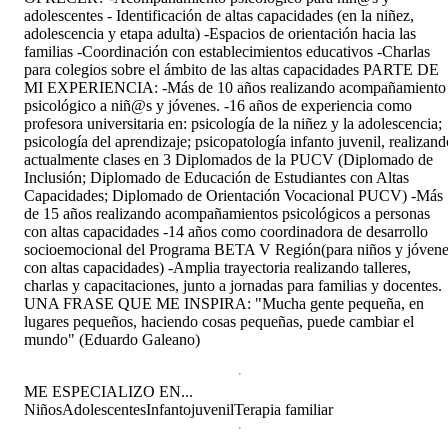
adolescentes - Identificación de altas capacidades (en la niñez,
adolescencia y etapa adulta) -Espacios de orientación hacia las
familias -Coordinación con establecimientos educativos -Charlas
para colegios sobre el ámbito de las altas capacidades PARTE DE
MI EXPERIENCIA: -Más de 10 años realizando acompañamiento
psicológico a niñ@s y jóvenes. -16 años de experiencia como
profesora universitaria en: psicología de la niñez y la adolescencia;
psicología del aprendizaje; psicopatología infanto juvenil, realizand
actualmente clases en 3 Diplomados de la PUCV (Diplomado de
Inclusión; Diplomado de Educación de Estudiantes con Altas
Capacidades; Diplomado de Orientación Vocacional PUCV) -Más
de 15 años realizando acompañamientos psicológicos a personas
con altas capacidades -14 años como coordinadora de desarrollo
socioemocional del Programa BETA V Región(para niños y jóven
con altas capacidades) -Amplia trayectoria realizando talleres,
charlas y capacitaciones, junto a jornadas para familias y docentes.
UNA FRASE QUE ME INSPIRA: "Mucha gente pequeña, en
lugares pequeños, haciendo cosas pequeñas, puede cambiar el
mundo" (Eduardo Galeano)
ME ESPECIALIZO EN...
Niños
Adolescentes
Infantojuvenil
Terapia familiar