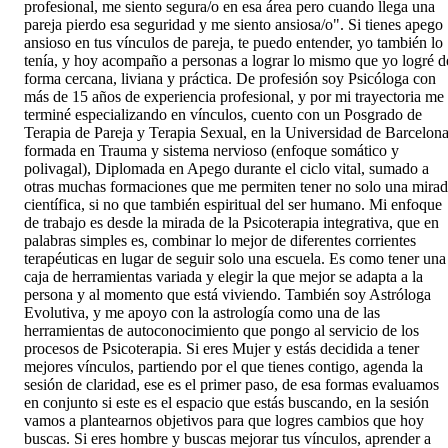
profesional, me siento segura/o en esa área pero cuando llega una
pareja pierdo esa seguridad y me siento ansiosa/o". Si tienes apego
ansioso en tus vínculos de pareja, te puedo entender, yo también lo
tenía, y hoy acompaño a personas a lograr lo mismo que yo logré d
forma cercana, liviana y práctica. De profesión soy Psicóloga con
más de 15 años de experiencia profesional, y por mi trayectoria me
terminé especializando en vínculos, cuento con un Posgrado de
Terapia de Pareja y Terapia Sexual, en la Universidad de Barcelona
formada en Trauma y sistema nervioso (enfoque somático y
polivagal), Diplomada en Apego durante el ciclo vital, sumado a
otras muchas formaciones que me permiten tener no solo una mira
científica, si no que también espiritual del ser humano. Mi enfoque
de trabajo es desde la mirada de la Psicoterapia integrativa, que en
palabras simples es, combinar lo mejor de diferentes corrientes
terapéuticas en lugar de seguir solo una escuela. Es como tener una
caja de herramientas variada y elegir la que mejor se adapta a la
persona y al momento que está viviendo. También soy Astróloga
Evolutiva, y me apoyo con la astrología como una de las
herramientas de autoconocimiento que pongo al servicio de los
procesos de Psicoterapia. Si eres Mujer y estás decidida a tener
mejores vínculos, partiendo por el que tienes contigo, agenda la
sesión de claridad, ese es el primer paso, de esa formas evaluamos
en conjunto si este es el espacio que estás buscando, en la sesión
vamos a plantearnos objetivos para que logres cambios que hoy
buscas. Si eres hombre y buscas mejorar tus vínculos, aprender a