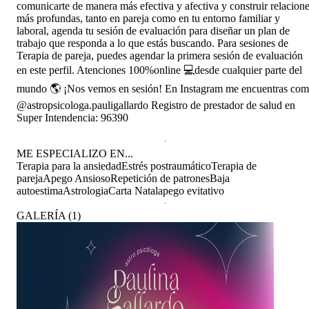
comunicarte de manera más efectiva y afectiva y construir relacion
más profundas, tanto en pareja como en tu entorno familiar y
laboral, agenda tu sesión de evaluación para diseñar un plan de
trabajo que responda a lo que estás buscando. Para sesiones de
Terapia de pareja, puedes agendar la primera sesión de evaluación
en este perfil. Atenciones 100%online 💻desde cualquier parte del
mundo 🌎 ¡Nos vemos en sesión! En Instagram me encuentras co
@astropsicologa.pauligallardo Registro de prestador de salud en
Super Intendencia: 96390
ME ESPECIALIZO EN...
Terapia para la ansiedad
Estrés postraumático
Terapia de
pareja
Apego Ansioso
Repetición de patrones
Baja
autoestima
Astrologia
Carta Natal
apego evitativo
GALERÍA
(
1
)