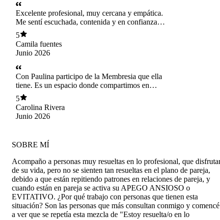
podía y hoy sé que puedo seguir avanzando.
Recomiendo 100% atenderse con ella!!
Excelente profesional, muy cercana y empática.
Me sentí escuchada, contenida y en confianza
durante la atención. Tiene muy buena
5
disposición y entrega orientación clara.
Camila fuentes
Totalmente recomendada. Gracias Pauli
Junio 2026
Con Paulina participo de la Membresia que ella
tiene. Es un espacio donde compartimos en
comunidad ideas, nuestras opiniones, nuestras
5
historias. Pauli ha logrado crear un clima de
Carolina Rivera
respeto donde me siento contenida y escuchada.
Junio 2026
Nos da orientaciones y nos permite construir en
conjunto. Es un espacio de los que faltan hoy en
día, estoy muy contenta de participar.
SOBRE MÍ
Acompaño a personas muy resueltas en lo profesional, que disfruta
de su vida, pero no se sienten tan resueltas en el plano de pareja,
debido a que están repitiendo patrones en relaciones de pareja, y
cuando están en pareja se activa su APEGO ANSIOSO o
EVITATIVO. ¿Por qué trabajo con personas que tienen esta
situación? Son las personas que más consultan conmigo y comencé
a ver que se repetía esta mezcla de "Estoy resuelta/o en lo