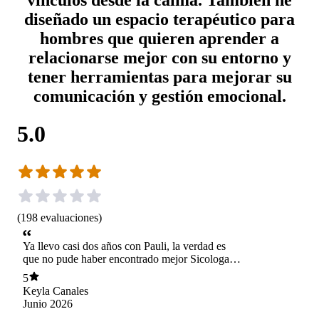
diseñado un espacio terapéutico para
hombres que quieren aprender a
relacionarse mejor con su entorno y
tener herramientas para mejorar su
comunicación y gestión emocional.
5.0
(
198
evaluaciones
)
Ya llevo casi dos años con Pauli, la verdad es
que no pude haber encontrado mejor Sicologa,
agradezco enormemente todas las herramientas
5
que me entrega en cada sesión para seguir
Keyla Canales
creciendo, es maravilloso mirar hacia atrás y ver
Junio 2026
todos los cambios, pensar que antes creía que no