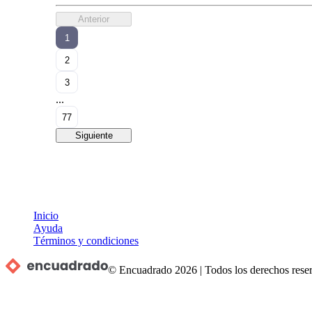
Anterior
1
2
3
...
77
Siguiente
Inicio
Ayuda
Términos y condiciones
© Encuadrado
2026
|
Todos los derechos rese