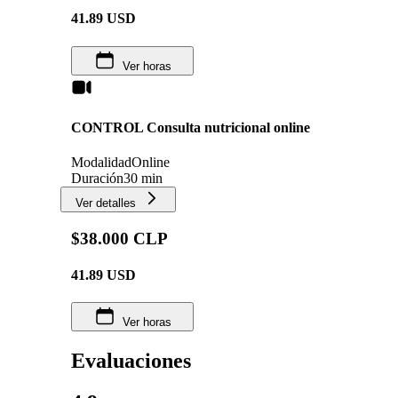
41.89
USD
Ver horas
CONTROL Consulta nutricional online
Modalidad
Online
Duración
30 min
Ver detalles
$38.000 CLP
41.89
USD
Ver horas
Evaluaciones