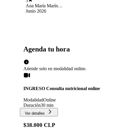
5
Ana María Marín
Castillo
Junio 2026
Agenda tu hora
Atiende solo en
modalidad
online
.
INGRESO Consulta nutricional online
Modalidad
Online
Duración
30 min
Ver detalles
$38.000 CLP