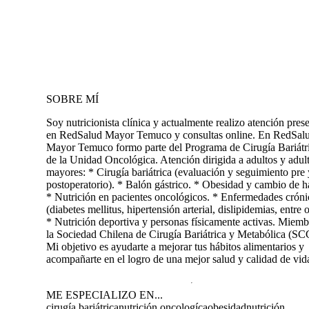
SOBRE MÍ
Soy nutricionista clínica y actualmente realizo atención pres
en RedSalud Mayor Temuco y consultas online. En RedSal
Mayor Temuco formo parte del Programa de Cirugía Bariátr
de la Unidad Oncológica. Atención dirigida a adultos y adul
mayores: * Cirugía bariátrica (evaluación y seguimiento pre 
postoperatorio). * Balón gástrico. * Obesidad y cambio de h
* Nutrición en pacientes oncológicos. * Enfermedades cróni
(diabetes mellitus, hipertensión arterial, dislipidemias, entre o
* Nutrición deportiva y personas físicamente activas. Miemb
la Sociedad Chilena de Cirugía Bariátrica y Metabólica (S
Mi objetivo es ayudarte a mejorar tus hábitos alimentarios y
acompañarte en el logro de una mejor salud y calidad de vi
ME ESPECIALIZO EN...
cirugía bariátrica
nutrición oncologíca
obesidad
nutrición