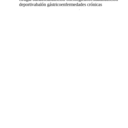
deportiva
balón gástrico
enfermedades crónicas