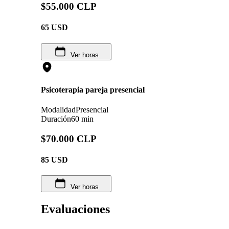
$55.000 CLP
65
USD
Ver horas
Psicoterapia pareja presencial
Modalidad
Presencial
Duración
60 min
$70.000 CLP
85
USD
Ver horas
Evaluaciones