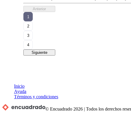
Anterior
1
2
3
4
Siguiente
Inicio
Ayuda
Términos y condiciones
© Encuadrado
2026
|
Todos los derechos rese