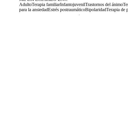
Adulto
Terapia familiar
Infantojuvenil
Trastornos del ánimo
Te
para la ansiedad
Estrés postraumático
Bipolaridad
Terapia de 