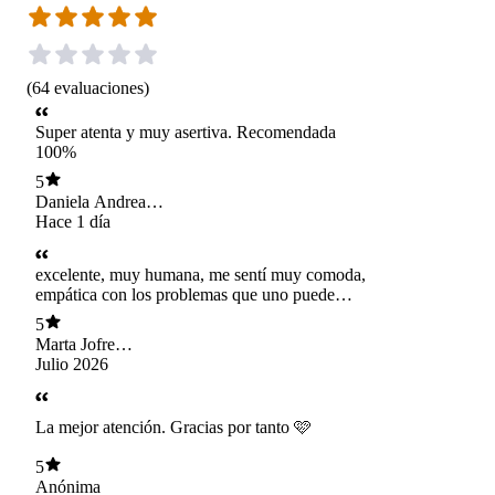
(
64
evaluaciones
)
Super atenta y muy asertiva. Recomendada
100%
5
Daniela Andrea
Ruiz Ocampo
Hace 1 día
excelente, muy humana, me sentí muy comoda,
empática con los problemas que uno puede
tener, y tener la respuesta exacta para rl
5
momento en crisis que estoy viviendo
Marta Jofre
Emparan
Julio 2026
La mejor atención. Gracias por tanto 🩷
5
Anónima