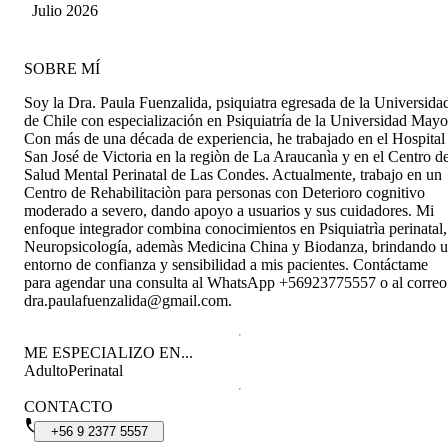
Julio 2026
SOBRE MÍ
Soy la Dra. Paula Fuenzalida, psiquiatra egresada de la Universida
de Chile con especialización en Psiquiatría de la Universidad Mayo
Con más de una década de experiencia, he trabajado en el Hospital
San José de Victoria en la regiòn de La Araucanìa y en el Centro d
Salud Mental Perinatal de Las Condes. Actualmente, trabajo en un
Centro de Rehabilitaciòn para personas con Deterioro cognitivo
moderado a severo, dando apoyo a usuarios y sus cuidadores. Mi
enfoque integrador combina conocimientos en Psiquiatrìa perinatal,
Neuropsicología, ademàs Medicina China y Biodanza, brindando 
entorno de confianza y sensibilidad a mis pacientes. Contáctame
para agendar una consulta al WhatsApp +56923775557 o al correo
dra.paulafuenzalida@gmail.com.
ME ESPECIALIZO EN...
Adulto
Perinatal
CONTACTO
+56
9
2377
5557