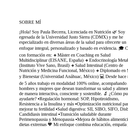
SOBRE MÍ
¡Hola! Soy Paula Becerra, Licenciada en Nutrición 🌿 Soy
egresada de la Universidad Justo Sierra (CDMX) y me he
especializado en diversas áreas de la salud para ofrecerte un
enfoque integral, personalizado y basado en evidencia. 🎓 
con formación en: 🔸️Máster en Coaching en Salud
Multidisciplinar (EISANE, España) 🔸️Endocrinología Meta
(Instituto Vive Sano, Brasil) 🔸️Salud Intestinal (Centro de
Nutrición y Medicina Funcional, México) 🔸️Diplomado en 
y Bienestar (Universidad Anáhuac, México) 💻 Desde hace
de 5 años trabajo en modalidad 100% online, acompañando 
hombres y mujeres que desean transformar su salud y alimen
de manera interactiva, consciente y sostenible. 🔬 ¿Cómo p
ayudarte? ▪️Regulación hormonal: SOP, Hipotiroidismo,
Resistencia a la Insulina y más ▪️Optimización nutricional pa
mejorar tu fertilidad ▪️Salud digestiva: SII, SIBO, SIFO, Disb
Candidiasis intestinal ▪️Transición saludable durante
Perimenopausia y Menopausia ▪️Mejora de hábitos alimentici
dietas extremas 🧡 Mi enfoque combina educación, empatía