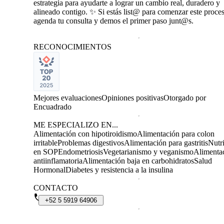
estrategia para ayudarte a lograr un cambio real, duradero y
alineado contigo. ✨ Si estás list@ para comenzar este proce
agenda tu consulta y demos el primer paso junt@s.
RECONOCIMIENTOS
Mejores evaluaciones
Opiniones positivas
Otorgado por
Encuadrado
ME ESPECIALIZO EN...
Alimentación con hipotiroidismo
Alimentación para colon
irritable
Problemas digestivos
Alimentación para gastritis
Nutr
en SOP
Endometriosis
Vegetarianismo y veganismo
Alimenta
antiinflamatoria
Alimentación baja en carbohidratos
Salud
Hormonal
Diabetes y resistencia a la insulina
CONTACTO
+52
5
5919
64906