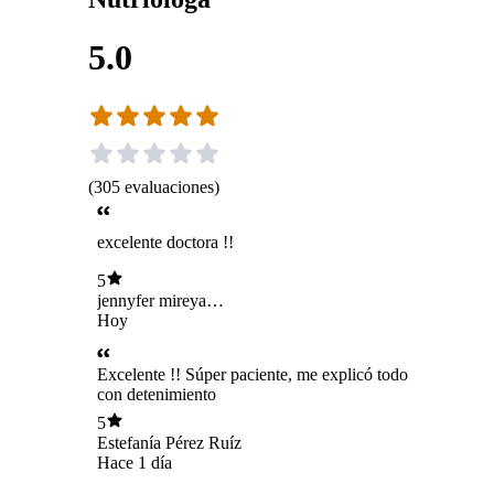
5.0
(
305
evaluaciones
)
excelente doctora !!
5
jennyfer mireya
valenzuela
Hoy
velazquez
Excelente !! Súper paciente, me explicó todo
con detenimiento
5
Estefanía Pérez Ruíz
Hace 1 día