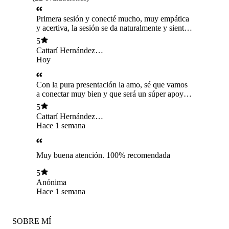
Primera sesión y conecté mucho, muy empática
y acertiva, la sesión se da naturalmente y siento
que es la mejor psicóloga que me ha tocado🤍
5
Cattarí Hernández
Torrent
Hoy
Con la pura presentación la amo, sé que vamos
a conectar muy bien y que será un súper apoyo
🤍
5
Cattarí Hernández
Torrent
Hace 1 semana
Muy buena atención. 100% recomendada
5
Anónima
Hace 1 semana
SOBRE MÍ