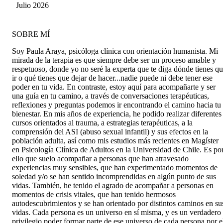
realizamos en sesión
Julio 2026
SOBRE MÍ
Soy Paula Araya, psicóloga clínica con orientación humanista. Mi
mirada de la terapia es que siempre debe ser un proceso amable y
respetuoso, donde yo no seré la experta que te diga dónde tienes q
ir o qué tienes que dejar de hacer...nadie puede ni debe tener ese
poder en tu vida. En contraste, estoy aquí para acompañarte y ser
una guía en tu camino, a través de conversaciones terapéuticas,
reflexiones y preguntas podemos ir encontrando el camino hacia tu
bienestar. En mis años de experiencia, he podido realizar diferentes
cursos orientados al trauma, a estrategias terapéuticas, a la
comprensión del ASI (abuso sexual infantil) y sus efectos en la
población adulta, así como mis estudios más recientes en Magíster
en Psicología Clínica de Adultos en la Universidad de Chile. Es po
ello que suelo acompañar a personas que han atravesado
experiencias muy sensibles, que han experimentado momentos de
soledad y/o se han sentido incomprendidas en algún punto de sus
vidas. También, he tenido el agrado de acompañar a personas en
momentos de crisis vitales, que han tenido hermosos
autodescubrimientos y se han orientado por distintos caminos en su
vidas. Cada persona es un universo en sí misma, y es un verdadero
privilegio poder formar parte de ese universo de cada persona por e