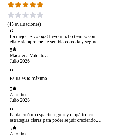
(
45
evaluaciones
)
La mejor psicologa! llevo mucho tiempo con
ella y siempre me he sentido comoda y segura,
ha sido un espacio que me ha ayudado mucho y
5
Paula con mucha paciencia me ha acompañado,
Macarena Valentina
muy agradecida de ella.
Rivera Guerra
Julio 2026
Paula es lo máximo
5
Anónima
Julio 2026
Paula creó un espacio seguro y empático con
estrategias claras para poder seguir creciendo,
valoro mucho su escucha activa, la
5
comprensión, empatía y las dinámicas que
Anónima