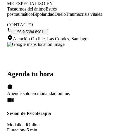
ME ESPECIALIZO EN...
Trastornos del ánimo
Estrés
postraumático
Bipolaridad
Duelo
Trauma
crisis vitales
CONTACTO
+56
9
5684
8961
Atención On line
.
Las Condes, Santiago
Agenda tu hora
Atiende solo en
modalidad
online
.
Sesión de Psicoterapia
Modalidad
Online
Duración
45 min