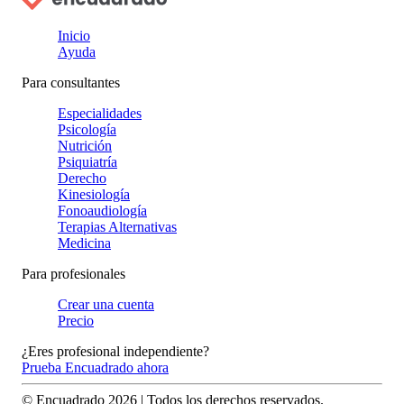
Inicio
Ayuda
Para consultantes
Especialidades
Psicología
Nutrición
Psiquiatría
Derecho
Kinesiología
Fonoaudiología
Terapias Alternativas
Medicina
Para profesionales
Crear una cuenta
Precio
¿Eres profesional independiente?
Prueba Encuadrado ahora
© Encuadrado
2026
| Todos los derechos reservados.