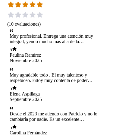
(
10
evaluaciones
)
Muy profesional. Entrega una atención muy
integral, yendo mucho mas alla de la
kinesiologia. Me alivio mucho un dolor que no
5
resolvia con nada.
Paulina Ramírez
Noviembre 2025
Muy agradable todo . El muy talentoso y
respetuoso. Estoy muy contenta de poder
tratarme con el
5
Elena Aspillaga
Septiembre 2025
Desde el 2023 me atiendo con Patricio y no lo
cambiaría por nadie. Es un excelente
profesional, muy completo, empático y con una
5
atención verdaderamente integral. Siempre he
Carolina Fernández