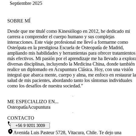
obtenido excelentes resultados, se toma el
Septiembre 2025
tiempo de escuchar y explicar cada detalle,
creando un espacio seguro para acompañar
cualquier proceso de salud. Lo recomiendo
SOBRE MÍ
absolutamente!!!
Desde que me titulé como Kinesiólogo en 2012, he dedicado mi
carrera a comprender el cuerpo humano y sus complejas
interacciones. Este viaje profesional me llevó a formarme como
Osteópata en la prestigiosa Escuela de Osteopatía de Madrid,
ampliando mis habilidades y herramientas para ofrecer tratamientos
más efectivos. Mi pasión por el aprendizaje me ha llevado a explor
diversas disciplinas, incluyendo la Medicina China, donde también
realice un diplomado en Acupuntura Clásica. Hoy, con una visión
integral que abarca mente, cuerpo y alma, me enfoco en restaurar la
salud de mis pacientes, abordando tanto los síntomas individuales
como los desafíos de nuestra sociedad."
ME ESPECIALIZO EN...
Osteopatía
Acupuntura
CONTACTO
+56
9
9201
3009
Avenida Luis Pasteur 5728, Vitacura, Chile
.
Te dejo una