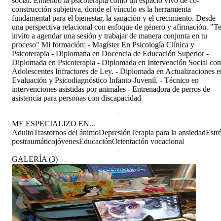
social. Entiendo la psicoterapia como un espacio vivo de co-
construcción subjetiva, donde el vínculo es la herramienta
fundamental para el bienestar, la sanación y el crecimiento. Desde
una perspectiva relacional con enfoque de género y afirmación. "T
invito a agendar una sesión y trabajar de manera conjunta en tu
proceso" Mi formación: - Magíster En Psicología Clínica y
Psicoterapia - Diplomana en Docencia de Educación Superior -
Diplomada en Psicoterapia - Diplomada en Intervención Social con
Adolescentes Infractores de Ley. - Diplomada en Actualizaciones e
Evaluación y Psicodiagnóstico Infanto-Juvenil. - Técnico en
intervenciones asistidas por animales - Entrenadora de perros de
asistencia para personas con discapacidad
ME ESPECIALIZO EN...
Adulto
Trastornos del ánimo
Depresión
Terapia para la ansiedad
Estr
postraumático
jóvenes
Educación
Orientación vocacional
GALERÍA
(
3
)