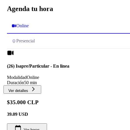
Agenda tu hora
Online
Presencial
(26) Isapre/Particular - En linea
Modalidad
Online
Duración
50 min
Ver detalles
$35.000 CLP
39.09
USD
Ver horas