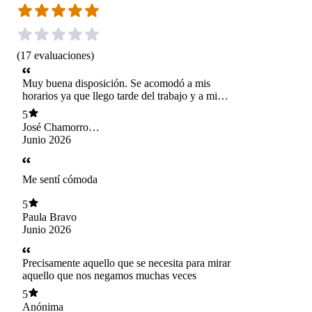
(
17
evaluaciones
)
Muy buena disposición. Se acomodó a mis
horarios ya que llego tarde del trabajo y a mi
situación económica que es un poco frágil ya
5
que estuve sin trabajo varios meses. Una gran
José Chamorro
profesional, siento que cada sesión tengo mayor
Barredo
Junio 2026
claridad de como me siento respecto a distintos
temas.
Me sentí cómoda
5
Paula Bravo
Junio 2026
Precisamente aquello que se necesita para mirar
aquello que nos negamos muchas veces
5
Anónima