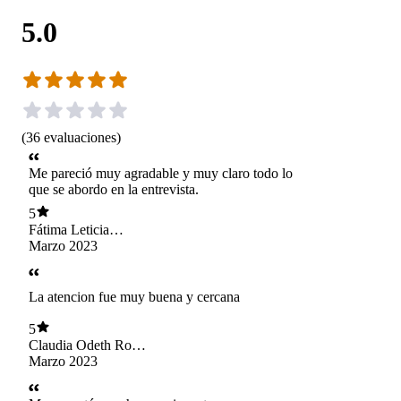
5.0
(
36
evaluaciones
)
Me pareció muy agradable y muy claro todo lo
que se abordo en la entrevista.
5
Fátima Leticia
García Castro
Marzo 2023
La atencion fue muy buena y cercana
5
Claudia Odeth Roa
Molina
Marzo 2023