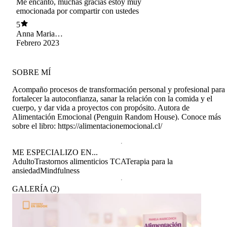
Me encantó, muchas gracias estoy muy
emocionada por compartir con ustedes
5
Anna Maria
Valencia Arras
Febrero 2023
SOBRE MÍ
Acompaño procesos de transformación personal y profesional para
fortalecer la autoconfianza, sanar la relación con la comida y el
cuerpo, y dar vida a proyectos con propósito. Autora de
Alimentación Emocional (Penguin Random House). Conoce más
sobre el libro: https://alimentacionemocional.cl/
ME ESPECIALIZO EN...
Adulto
Trastornos alimenticios TCA
Terapia para la
ansiedad
Mindfulness
GALERÍA
(
2
)